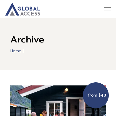
Skip
to
the
content
Archive
Home
from
$48